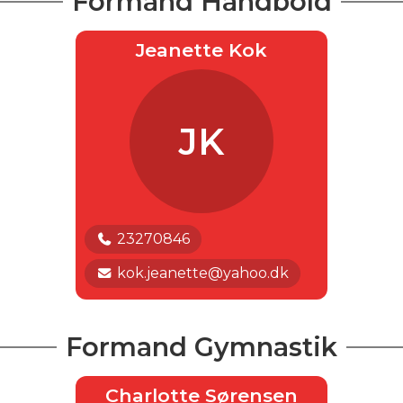
Formand Håndbold
Jeanette Kok
JK
23270846
kok.jeanette@yahoo.dk
Formand Gymnastik
Charlotte Sørensen