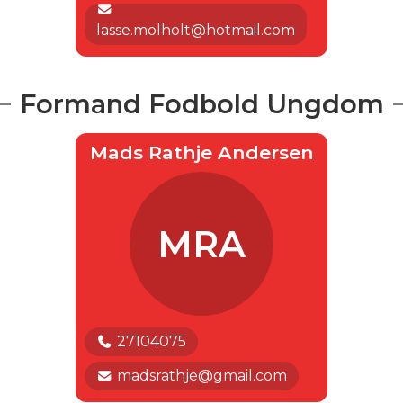
lasse.molholt@hotmail.com
Formand Fodbold Ungdom
Mads Rathje Andersen
MRA
27104075
madsrathje@gmail.com