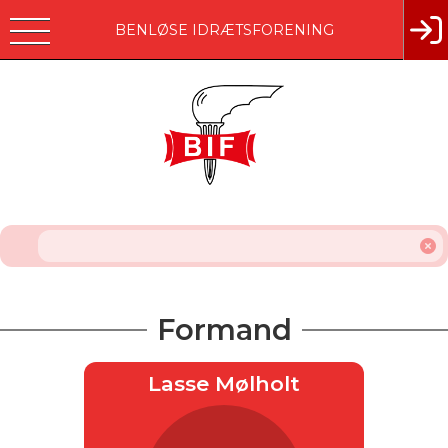
BENLØSE IDRÆTSFORENING
Formand
Lasse Mølholt