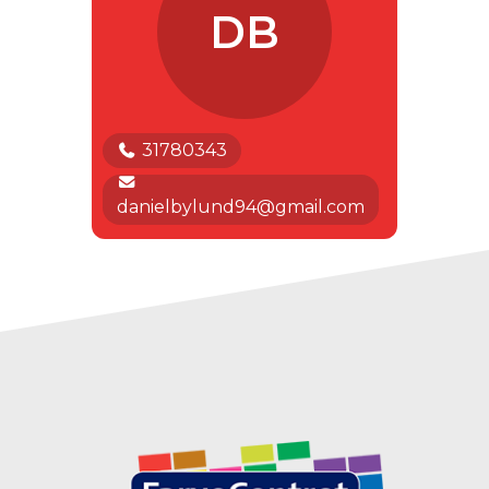
DB
31780343
danielbylund94@gmail.com