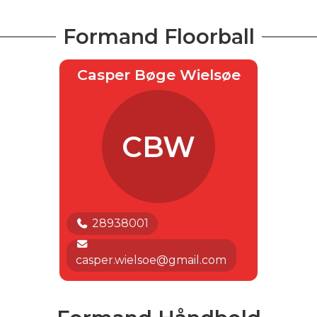
Formand Floorball
Casper Bøge Wielsøe
CBW
28938001
casper.wielsoe@gmail.com