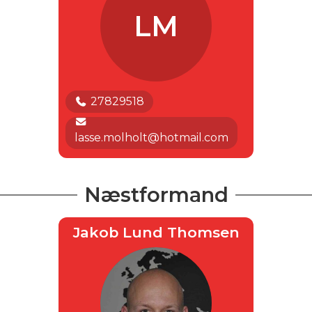
LM
27829518
lasse.molholt@hotmail.com
Næstformand
Jakob Lund Thomsen