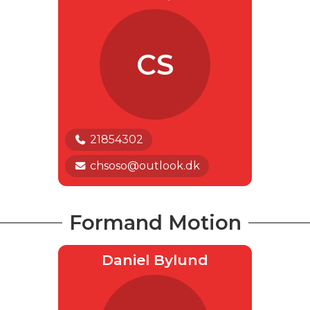
CS
21854302
chsoso@outlook.dk
Formand Motion
Daniel Bylund