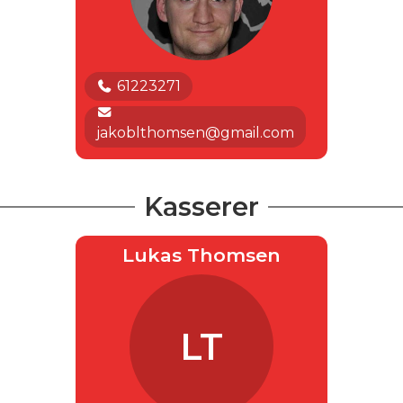
61223271
jakoblthomsen@gmail.com
Kasserer
Lukas Thomsen
LT