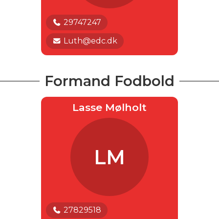
29747247
Luth@edc.dk
Formand Fodbold
Lasse Mølholt
LM
27829518